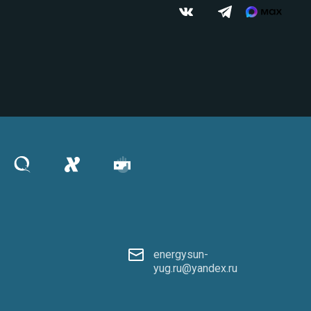
energysun-
yug.ru@yandex.ru