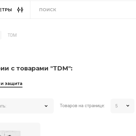
ЕТРЫ
TDM
ии с товарами "TDM":
 и защита
Товаров на странице:
ть: