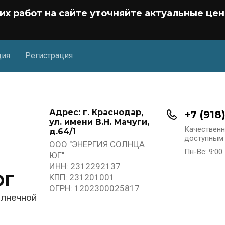
их работ на сайте уточняйте актуальные це
ция
Регистрация
Адрес: г. Краснодар,
+7 (918
ул. имени В.Н. Мачуги,
Качественн
д.64/1
доступным 
ООО "ЭНЕРГИЯ СОЛНЦА
Пн-Вс: 9:00 
ЮГ"
ИНН: 2312292137
ЮГ
КПП: 231201001
ОГРН: 1202300025817
олнечной