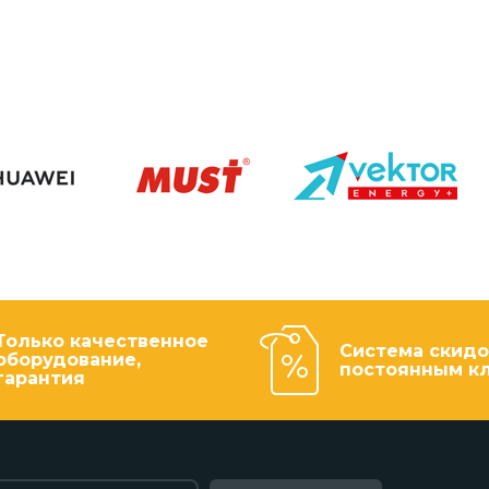
Только качественное
Система скидо
оборудование,
постоянным к
гарантия