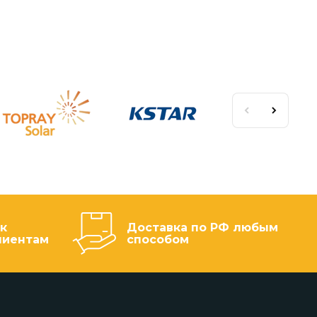
к
Доставка по РФ любым
лиентам
способом