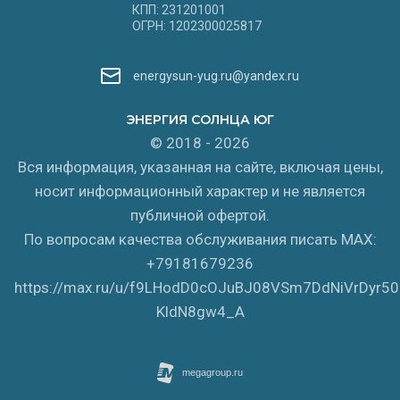
КПП: 231201001
ОГРН: 1202300025817
energysun-yug.ru@yandex.ru
ЭНЕРГИЯ СОЛНЦА ЮГ
© 2018 - 2026
Вся информация, указанная на сайте, включая цены,
носит информационный характер и не является
публичной офертой.
По вопросам качества обслуживания писать MAX:
+79181679236
https://max.ru/u/f9LHodD0cOJuBJ08VSm7DdNiVrDyr5
KldN8gw4_A